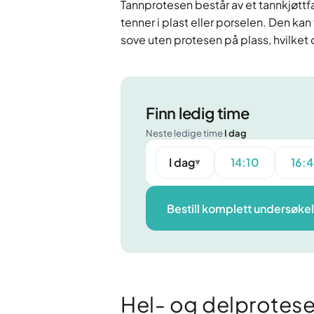
Tannprotesen består av et tannkjøttf
tenner i plast eller porselen. Den ka
sove uten protesen på plass, hvilket 
Finn ledig time
Neste ledige time
I dag
I dag
14:10
16:
▼
Bestill komplett undersøke
Hel- og delprotese