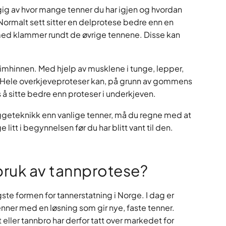
gig av hvor mange tenner du har igjen og hvordan
ormalt sett sitter en delprotese bedre enn en
med klammer rundt de øvrige tennene. Disse kan
slimhinnen. Med hjelp av musklene i tunge, lepper,
. Hele overkjeveproteser kan, på grunn av gommens
å sitte bedre enn proteser i underkjeven.
yggeteknikk enn vanlige tenner, må du regne med at
itt i begynnelsen før du har blitt vant til den.
bruk av tannprotese?
ste formen for tannerstatning i Norge. I dag er
nner med en løsning som gir nye, faste tenner.
eller tannbro har derfor tatt over markedet for