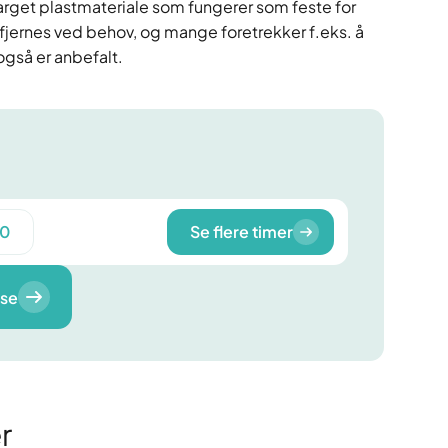
arget plastmateriale som fungerer som feste for
n fjernes ved behov, og mange foretrekker f.eks. å
også er anbefalt.
40
Se flere timer
lse
r