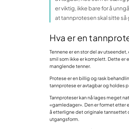
er viktig, ikke bare for å unng
at tannprotesen skal sitte så
Hva er en tannprot
Tennene er en stor del av utseendet, o
smil som ikke er komplett. Dette er en 
manglende tenner.
Protese er en billig og rask behandling
tannprotese er avtagbar og holdes på
Tannproteser kan nå lages meget nat
«gamledager». Den er formet etter 
å etterligne det originale tannsettet
utgangsform.