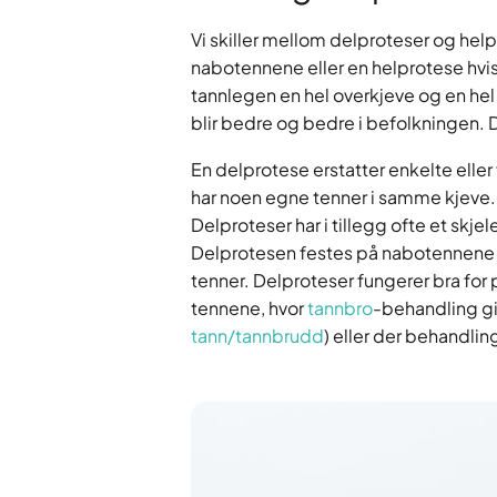
Vi skiller mellom delproteser og helpr
nabotennene eller en helprotese hvis
tannlegen en hel overkjeve og en hel 
blir bedre og bedre i befolkningen. D
En delprotese erstatter enkelte eller
har noen egne tenner i samme kjeve. H
Delproteser har i tillegg ofte et skjel
Delprotesen festes på nabotennene 
tenner. Delproteser fungerer bra fo
tennene, hvor
tannbro
-behandling gir
tann/tannbrudd
) eller der behandli