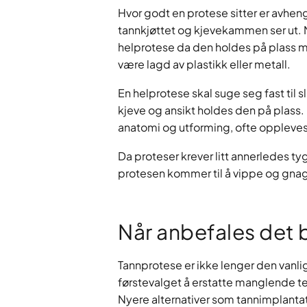
Hvor godt en protese sitter er avhen
tannkjøttet og kjevekammen ser ut. N
helprotese da den holdes på plass 
være lagd av plastikk eller metall.
En helprotese skal suge seg fast til 
kjeve og ansikt holdes den på plass
anatomi og utforming, ofte oppleves 
Da proteser krever litt annerledes t
protesen kommer til å vippe og gnage l
Når anbefales det 
Tannprotese er ikke lenger den vanlig
førstevalget å erstatte manglende te
Nyere alternativer som tannimplantat 