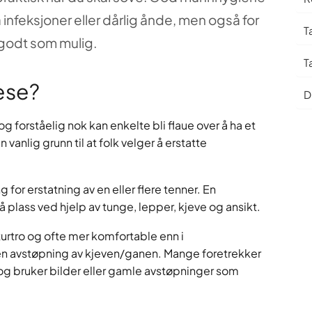
å infeksjoner eller dårlig ånde, men også for
T
 godt som mulig.
T
ese?
D
g forståelig nok kan enkelte bli flaue over å ha et
vanlig grunn til at folk velger å erstatte
 for erstatning av en eller flere tenner. En
 plass ved hjelp av tunge, lepper, kjeve og ansikt.
urtro og ofte mer komfortable enn i
en avstøpning av kjeven/ganen. Mange foretrekker
 og bruker bilder eller gamle avstøpninger som