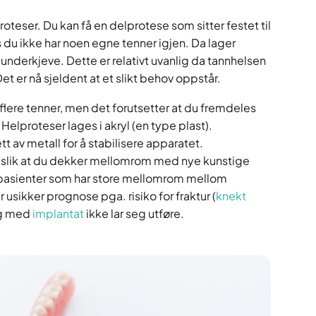
oteser. Du kan få en delprotese som sitter festet til
 du ikke har noen egne tenner igjen. Da lager
underkjeve. Dette er relativt uvanlig da tannhelsen
et er nå sjeldent at et slikt behov oppstår.
 flere tenner, men det forutsetter at du fremdeles
elproteser lages i akryl (en type plast).
ett av metall for å stabilisere apparatet.
slik at du dekker mellomrom med nye kunstige
r pasienter som har store mellomrom mellom
 usikker prognose pga. risiko for fraktur (
knekt
ng med
implantat
ikke lar seg utføre.