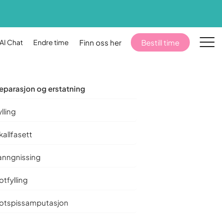
AI Chat
Endre time
Finn oss her
Bestill time
eparasjon og erstatning
ylling
kk
Praktisk
kallfasett
Priser
anngnissing
0.
Full prisoversikt uten skjulte kostnader.
otfylling
HELFO-refusjon
Sjekk hva HELFO dekker for deg.
otspissamputasjon
Finn oss her