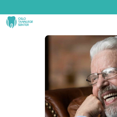
Tannbehandlinger
Tan
Tannlegevakt
Foreb
Akutt tannverk? Time samme dag.
Med jev
du tenne
Ny pasient
tenke p
Trygg start hos en ny tannlege.
Period
Tannimplantat
Stopper 