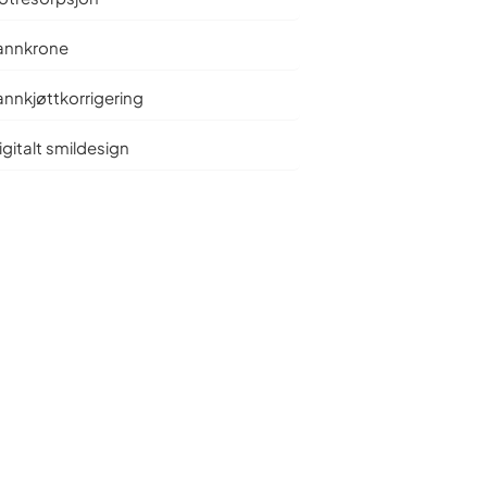
annkrone
annkjøttkorrigering
igitalt smildesign