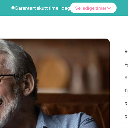
Garantert akutt time i dag
Se ledige timer
R
F
nhelse
Funksjon & esteti
S
yggende behandling
Invisalign
T
nlig oppfølging hos oss holder
Usynlig regulering — fra kr 34 99
ne friske lenger — og slipper å
R
å tannlegen til hverdags.
Tannbleking
Hvitere tenner på én behandling.
ontitt
R
utviklingen før det fører til
Edge Bonding