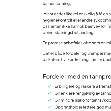
tannerstatning.
Iblant er det likevel ønskelig å få 
hygienekontroll eller andre sykdom
pasienten ikke har nok beinvev for im
beinerstatningsbehandling.
En protese anbefales ofte som en mi
Det er både fordeler og ulemper m
diskutere hvilken løsning som er best
Fordeler med en tannpr
Er billigere og raskere å frems
Gir enklere rengjøring av tann
Gir mindre risiko for tannsyk
Opprettholder lettere god mun