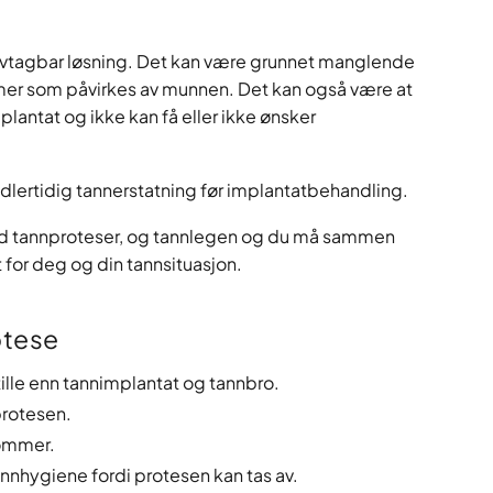
en avtagbar løsning. Det kan være grunnet manglende
mer som påvirkes av munnen. Det kan også være at
plantat og ikke kan få eller ikke ønsker
dlertidig tannerstatning før implantatbehandling.
ed tannproteser, og tannlegen og du må sammen
 for deg og din tannsituasjon.
otese
tille enn tannimplantat og tannbro.
protesen.
dommer.
nhygiene fordi protesen kan tas av.