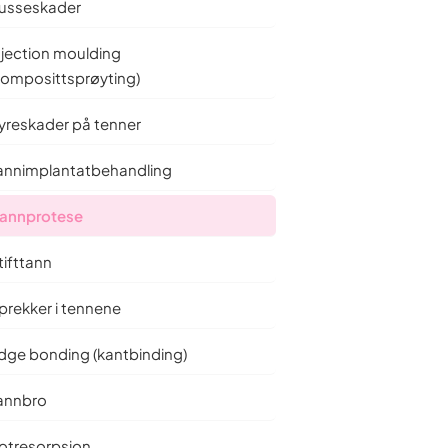
usseskader
Sentralt i Oslo — kart og åpningstider.
Tannlegeskrekk
njection moulding
komposittsprøyting)
kker på
Erfarne tannleger som setter pasienten
først.
yreskader på tenner
Mer praktisk informasjon
annimplantatbehandling
Tannprotese
tifttann
Gå til artikkelsamlingen
prekker i tennene
 det –
Hvite flekker på tennene:
g?
Årsaker og behandling
dge bonding (kantbinding)
annbro
otresorpsjon