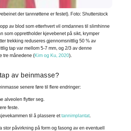
vebeinet der tannrøttene er festet). Foto: Shutterstock
s opp av blod som etterhvert vil omdannes til slimhinne
nn som opprettholder kjevebenet på sikt, krymper
etter trekking reduseres gjennomsnittlig 50 % av
lig tap var mellom 5-7 mm, og 2/3 av denne
te tre månedene (
Kim og Ku, 2020
).
tap av beinmasse?
einmasse senere føre til flere endringer:
alveolen flytter seg.
ere feste.
å kjevekammen til å plassere et
tannimplantat
.
 stor påvirkning på form og fasong av en eventuell