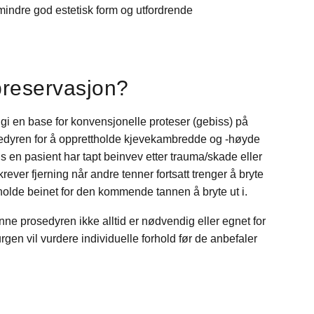
 mindre god estetisk form og utfordrende
preservasjon?
 gi en base for konvensjonelle proteser (gebiss) på
edyren for å opprettholde kjevekambredde og -høyde
is en pasient har tapt beinvev etter trauma/skade eller
n krever fjerning når andre tenner fortsatt trenger å bryte
holde beinet for den kommende tannen å bryte ut i.
enne prosedyren ikke alltid er nødvendig eller egnet for
urgen vil vurdere individuelle forhold før de anbefaler