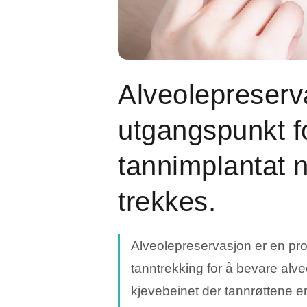
Permanente implantater som ser naturlige
Bløden
ut.
Blør tan
Visdomstann
Tannkj
Smerter eller skjev visdomstann? Rask og
skånsom fjerning.
Form et
Alveolepreserva
Vis alle behandlinger
Alt om
utgangspunkt fo
tannimplantat 
AKTUELLE ARTIKLER
trekkes.
Tannkrone vs tannbro: Hva
passer best for deg?
Alveolepreservasjon er en pro
tanntrekking for å bevare alve
kjevebeinet der tannrøttene e