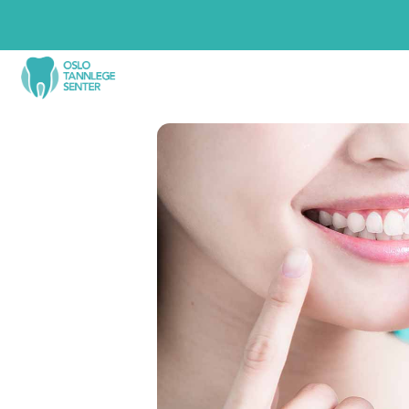
Tannbehandlinger
Tan
Tannlegevakt
Foreb
Akutt tannverk? Time samme dag.
Med jevn
tennene 
tenke på
Ny pasient
Trygg start hos en ny tannlege.
Period
Stopper u
Tannimplantat