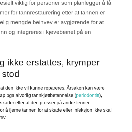
sielt viktig for personer som planlegger å få
mer for tannrestaurering etter at tannen er
kkelig mengde beinvev er avgjørende for at
inn og integreres i kjevebeinet på en
g ikke erstattes, krymper
 stod
t at den ikke vil kunne repareres. Årsaken kan være
ntap pga alvorlig tannkjøttbetennelse (
periodontitt
),
jeskader eller at den presser på andre tenner
r å fjerne tannen for at skade eller infeksjon ikke skal
vev.