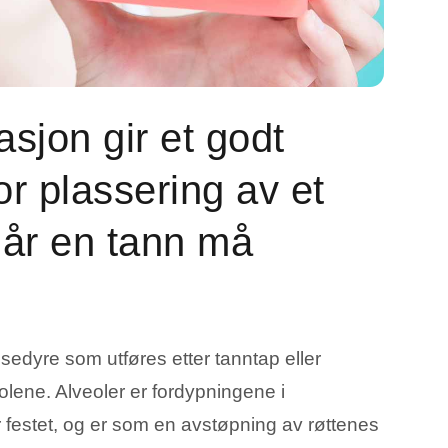
Løft tennene uten å slipe dem.
de tannkjøtt
nkjøttet? Få det sjekket nå.
Hvite flekker på tennene
Skånsom behandling av hvite flek
øttkorrigering
tennene.
 mer harmonisk smil.
sjon gir et godt
Alt om estetikk
 tannhelse
r plassering av et
når en tann må
Tannlegevakt i Oslo: Akutt
Edge bonding: Hva e
hjelp når du trenger det
og er det riktig for d
sedyre som utføres etter tanntap eller
olene. Alveoler er fordypningene i
r festet, og er som en avstøpning av røttenes