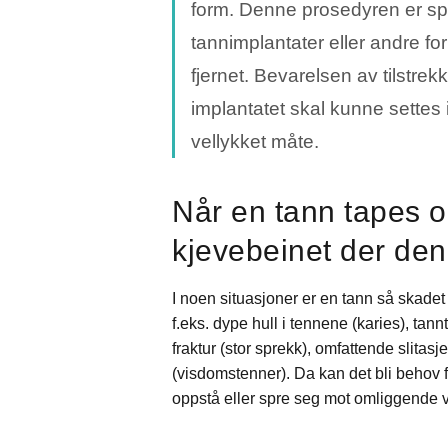
form. Denne prosedyren er spe
tannimplantater eller andre for
fjernet. Bevarelsen av tilstre
implantatet skal kunne settes 
vellykket måte.
Når en tann tapes o
kjevebeinet der den
I noen situasjoner er en tann så skade
f.eks. dype hull i tennene (karies), tan
fraktur (stor sprekk), omfattende slitas
(visdomstenner). Da kan det bli behov fo
oppstå eller spre seg mot omliggende 