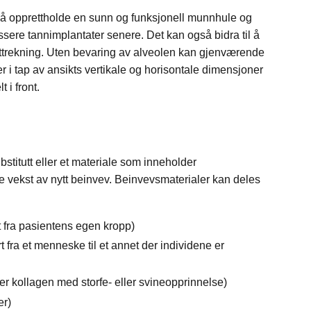
or å opprettholde en sunn og funksjonell munnhule og
lassere tannimplantater senere. Det kan også bidra til å
ttrekning. Uten bevaring av alveolen kan gjenværende
 i tap av ansikts vertikale og horisontale dimensjoner
 i front.
bstitutt eller et materiale som inneholder
e vekst av nytt beinvev. Beinvevsmaterialer kan deles
t fra pasientens egen kropp)
t fra et menneske til et annet der individene er
ler kollagen med storfe- eller svineopprinnelse)
er)