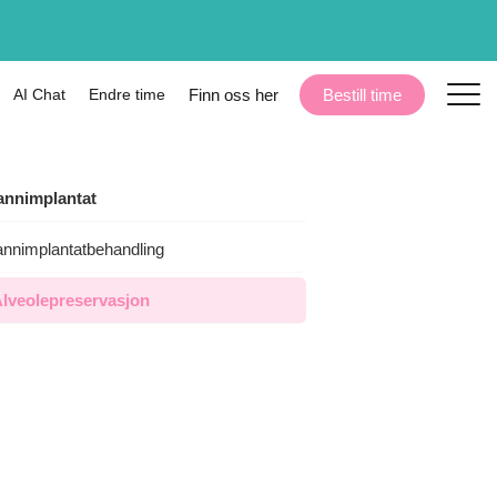
AI Chat
Endre time
Finn oss her
Bestill time
annimplantat
annimplantatbehandling
kk
Praktisk
lveolepreservasjon
Priser
0.
Full prisoversikt uten skjulte kostnader.
HELFO-refusjon
Sjekk hva HELFO dekker for deg.
Finn oss her