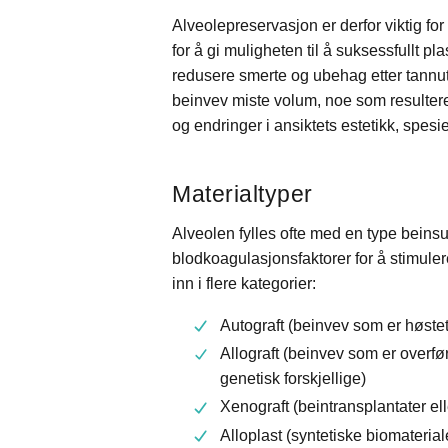
Alveolepreservasjon er derfor viktig f
for å gi muligheten til å suksessfullt p
redusere smerte og ubehag etter tannu
beinvev miste volum, noe som resulterer
og endringer i ansiktets estetikk, spesielt
Materialtyper
Alveolen fylles ofte med en type beinsu
blodkoagulasjonsfaktorer for å stimuler
inn i flere kategorier:
Autograft (beinvev som er høste
Allograft (beinvev som er overfør
genetisk forskjellige)
Xenograft (beintransplantater el
Alloplast (syntetiske biomaterial