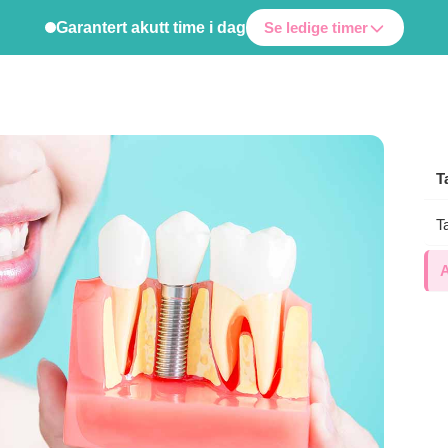
Garantert akutt time i dag
Se ledige timer
T
T
nhelse
Funksjon & esteti
A
yggende behandling
Invisalign
lig oppfølging hos oss holder du
Usynlig regulering — fra kr 34 99
friske lenger — og slipper å
 tannlegen til hverdags.
Tannbleking
Hvitere tenner på én behandling.
ontitt
tviklingen før det fører til tannfall.
Edge Bonding