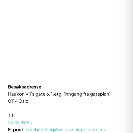
Besøksadresse
Haakon VII’s gate 6, 1.etg. (inngang fra gateplan)
0114 Oslo
Tlf:
22 42 49 50
E-post:
timebestilling@oslotannlegesenter.no