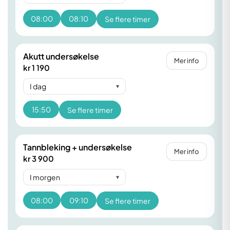
08:00
08:10
Se flere timer
Akutt undersøkelse
Mer info
kr 1 190
I dag
▾
15:50
Se flere timer
Tannbleking + undersøkelse
Mer info
kr 3 900
I morgen
▾
08:00
09:10
Se flere timer