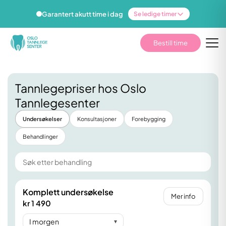
Garantert akutt time i dag
Se ledige timer
Bestill time
Tannlegepriser hos Oslo
Tannlegesenter
Undersøkelser
Konsultasjoner
Forebygging
Behandlinger
Komplett undersøkelse
Mer info
kr 1 490
I morgen
▾