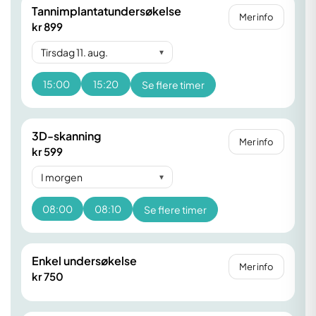
Tannimplantatundersøkelse
Mer info
kr 899
Tirsdag 11. aug.
▾
15:00
15:20
Se flere timer
3D-skanning
Mer info
kr 599
I morgen
▾
08:00
08:10
Se flere timer
Enkel undersøkelse
Mer info
kr 750