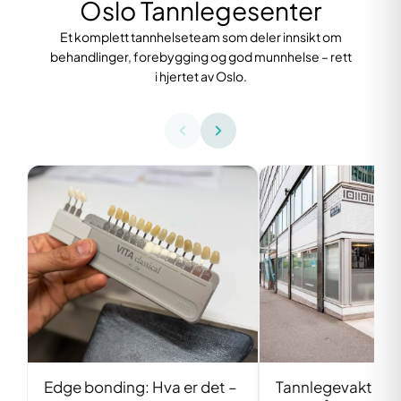
Oslo Tannlegesenter
Et komplett tannhelseteam som deler innsikt om
behandlinger, forebygging og god munnhelse – rett
i hjertet av Oslo.
Edge bonding: Hva er det –
Tannlegevakt i Os