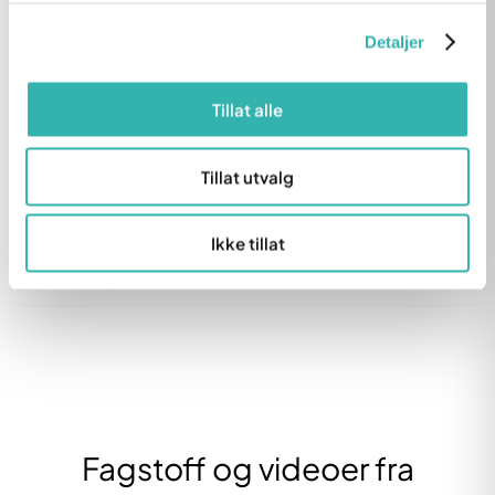
Avbestillingsvilkår
Detaljer
Tannlegetilbud for unge voksne (19–28 år)
Tillat alle
Tannlegeskrekk
Tillat utvalg
For henvisere
Om oss
Ikke tillat
Finn oss her
Fagstoff og videoer fra