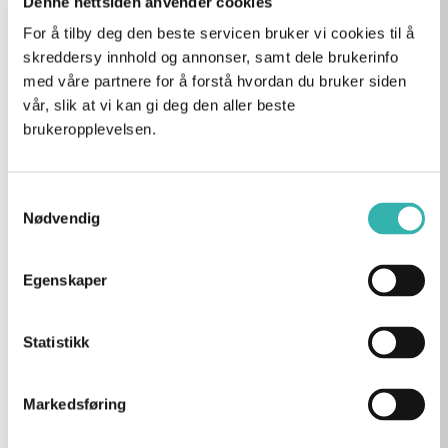
Denne nettsiden anvender cookies
Praktisk informasjon
For å tilby deg den beste servicen bruker vi cookies til å
skreddersy innhold og annonser, samt dele brukerinfo
Priser
med våre partnere for å forstå hvordan du bruker siden
vår, slik at vi kan gi deg den aller beste
Prisliste
brukeropplevelsen.
Forklaring av tannlegepriser
Samtykkevalg
Helfo refusjon
Nødvendig
Student- og pensjonistrabatt
Egenskaper
Betalingsalternativer
Statistikk
Gratis konsultasjoner
Moms estetisk tannbehandling
Markedsføring
Garantivilkår