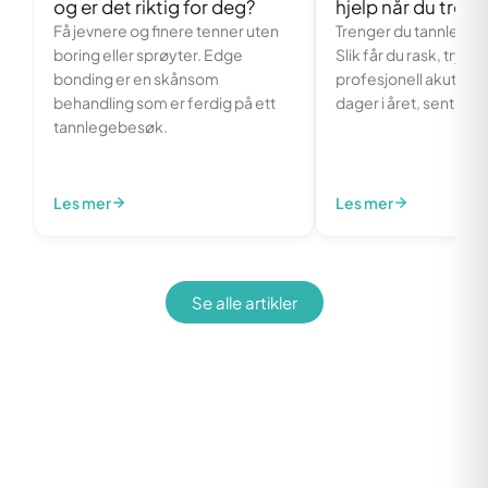
og er det riktig for deg?
hjelp når du treng
Få jevnere og finere tenner uten
Trenger du tannlegeva
boring eller sprøyter. Edge
Slik får du rask, trygg
bonding er en skånsom
profesjonell akutthje
behandling som er ferdig på ett
dager i året, sentralt i
tannlegebesøk.
Les mer
Les mer
Se alle artikler