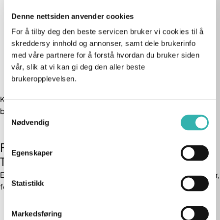
Tannbleking + undersøkelse
Mer info
Denne nettsiden anvender cookies
kr 3 900
For å tilby deg den beste servicen bruker vi cookies til å
I dag
▾
skreddersy innhold og annonser, samt dele brukerinfo
med våre partnere for å forstå hvordan du bruker siden
Se flere timer
vår, slik at vi kan gi deg den aller beste
brukeropplevelsen.
Kontakt oss på telefon 22 42 49 50 dersom du har særskilte
behov eller trenger mer informasjon.
Samtykkevalg
Nødvendig
Fagstoff og videoer fra Oslo
Egenskaper
Tannlegesenter
Et komplett tannhelseteam som deler innsikt om behandlinger,
Statistikk
forebygging og god munnhelse – rett i hjertet av Oslo.
Markedsføring