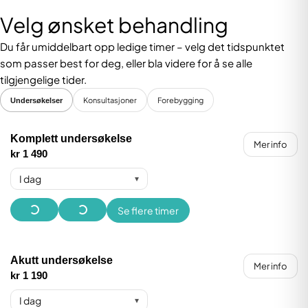
Velg ønsket behandling
Du får umiddelbart opp ledige timer – velg det tidspunktet
som passer best for deg, eller bla videre for å se alle
tilgjengelige tider.
Konsultasjoner
Forebygging
Undersøkelser
Komplett undersøkelse
Mer info
kr 1 490
I dag
▾
Se flere timer
Akutt undersøkelse
Mer info
kr 1 190
I dag
▾