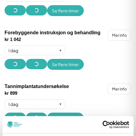
Se flere timer
Forebyggende instruksjon og behandling
Mer info
kr 1 042
I dag
▾
Se flere timer
Tannimplantatundersøkelse
Mer info
kr 899
I dag
▾
Se flere timer