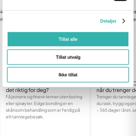
Detaljer
Tillat alle
Tillat utvalg
Ikke tillat
Edge bonding: Hva er det – og er
Tannlegevakt i O
det riktig for deg?
når du trenger d
Få jevnere og finere tenner uten boring
Trenger du tannlegev
eller sprøyter. Edge bonding er en
du rask, trygg og pr
skånsom behandling som er ferdig på
– 365 dager i året, se
ett tannlegebesøk.