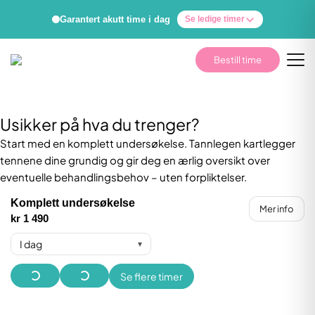
Garantert akutt time i dag
Se ledige timer
Bestill time
Usikker på hva du trenger?
Start med en komplett undersøkelse. Tannlegen kartlegger
tennene dine grundig og gir deg en ærlig oversikt over
eventuelle behandlingsbehov – uten forpliktelser.
Komplett undersøkelse
Mer info
kr 1 490
I dag
▾
Se flere timer