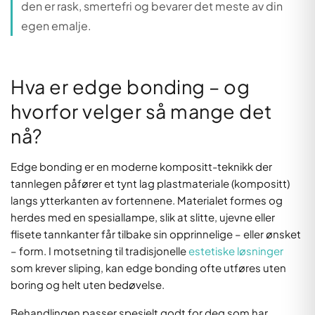
den er rask, smertefri og bevarer det meste av din
egen emalje.
Hva er edge bonding – og
hvorfor velger så mange det
nå?
Edge bonding er en moderne kompositt-teknikk der
tannlegen påfører et tynt lag plastmateriale (kompositt)
langs ytterkanten av fortennene. Materialet formes og
herdes med en spesiallampe, slik at slitte, ujevne eller
flisete tannkanter får tilbake sin opprinnelige – eller ønsket
– form. I motsetning til tradisjonelle
estetiske løsninger
som krever sliping, kan edge bonding ofte utføres uten
boring og helt uten bedøvelse.
Behandlingen passer spesielt godt for deg som har