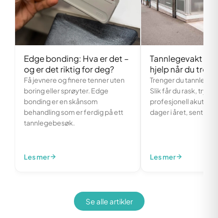
Edge bonding: Hva er det –
Tannlegevakt i Os
og er det riktig for deg?
hjelp når du treng
Få jevnere og finere tenner uten
Trenger du tannlegeva
boring eller sprøyter. Edge
Slik får du rask, trygg
bonding er en skånsom
profesjonell akutthje
behandling som er ferdig på ett
dager i året, sentralt i
tannlegebesøk.
Les mer
Les mer
Se alle artikler