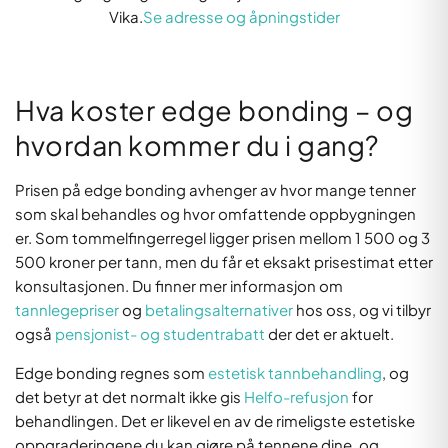
Vika.
Se adresse og åpningstider
Hva koster edge bonding – og
hvordan kommer du i gang?
Prisen på edge bonding avhenger av hvor mange tenner
som skal behandles og hvor omfattende oppbygningen
er. Som tommelfingerregel ligger prisen mellom 1 500 og 3
500 kroner per tann, men du får et eksakt prisestimat etter
konsultasjonen. Du finner mer informasjon om
tannlegepriser
og
betalingsalternativer
hos oss, og vi tilbyr
også
pensjonist- og studentrabatt
der det er aktuelt.
Edge bonding regnes som
estetisk tannbehandling
, og
det betyr at det normalt ikke gis
Helfo-refusjon
for
behandlingen. Det er likevel en av de rimeligste estetiske
oppgraderingene du kan gjøre på tennene dine, og