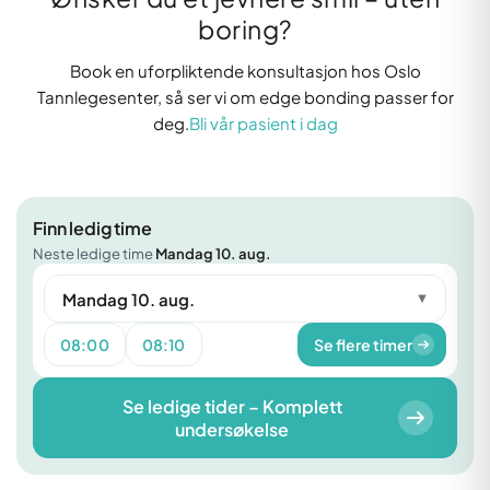
boring?
Book en uforpliktende konsultasjon hos Oslo
Tannlegesenter, så ser vi om edge bonding passer for
deg.
Bli vår pasient i dag
Finn ledig time
Neste ledige time
Mandag 10. aug.
Mandag 10. aug.
▼
08:00
08:10
Se flere timer
Se ledige tider – Komplett
undersøkelse