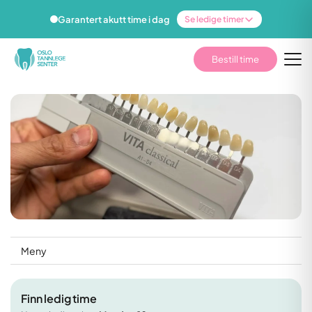
Garantert akutt time i dag
Se ledige timer
Bestill time
Meny
Finn ledig time