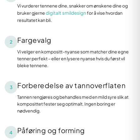
Vi vurderer tennene dine, snakker om ønskene dine og
digitalt smildesign
bruker gjerne
for å vise hvordan
resultatet kan bli.
Fargevalg
2
Vi velger en kompositt-nyanse som matcher dine egne
tenner perfekt – eller en lysere nyanse hvis du først vil
bleke tennene.
Forberedelse av tannoverflaten
3
Tannen rengjøres og behandles med en mild syre slik at
komposittet fester seg optimalt. Ingen boring er
nødvendig.
Påføring og forming
4