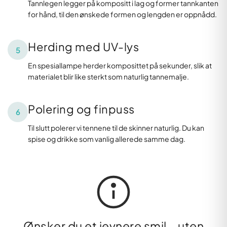
Tannlegen legger på kompositt i lag og former tannkanten
for hånd, til den ønskede formen og lengden er oppnådd.
Herding med UV-lys
5
En spesiallampe herder komposittet på sekunder, slik at
materialet blir like sterkt som naturlig tannemalje.
Polering og finpuss
6
Til slutt polerer vi tennene til de skinner naturlig. Du kan
spise og drikke som vanlig allerede samme dag.
Ønsker du et jevnere smil – uten