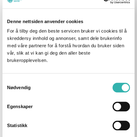
fordi vi ikke trenger å fjerne
friskt tannvev, kan vi alltid
gjøre justeringer senere.
Denne nettsiden anvender cookies
For å tilby deg den beste servicen bruker vi cookies til å
skreddersy innhold og annonser, samt dele brukerinfo
med våre partnere for å forstå hvordan du bruker siden
Resultater pasientene våre
vår, slik at vi kan gi deg den aller beste
brukeropplevelsen.
opplever
Etter mer enn 60 000 behandlede pasienter på vår klinikk i
Samtykkevalg
Vika ser vi at edge bonding gir noen tydelige fordeler. Her
Nødvendig
er det pasientene oftest trekker frem etter behandling:
Egenskaper
Et yngre og friskere uttrykk
Statistikk
Når tannkantene bygges opp igjen, forsvinner det