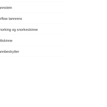
Sentralt i Oslo — kart og åpningstider.
annstein
Tannlegeskrekk
ker på
Erfarne tannleger som setter pasienten
irflow tannrens
først.
norking og snorkeskinne
Mer praktisk informasjon
ittskinne
annbeskytter
Gå til artikkelsamlingen
r det –
Hvite flekker på tennene:
eg?
Årsaker og behandling