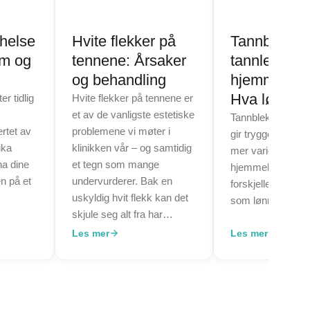
helse
Hvite flekker på
Tannblekin
um og
tennene: Årsaker
tannlege vs
og behandling
hjemmeblek
Hva lønner
r tidlig
Hvite flekker på tennene er
et av de vanligste estetiske
Tannbleking hos 
ertet av
problemene vi møter i
gir tryggere, rask
ika
klinikken vår – og samtidig
mer varige result
na dine
et tegn som mange
hjemmebleking. 
en på et
undervurderer. Bak en
forskjellene og fi
uskyldig hvit flekk kan det
som lønner seg fo
skjule seg alt fra har…
Les mer
Les mer