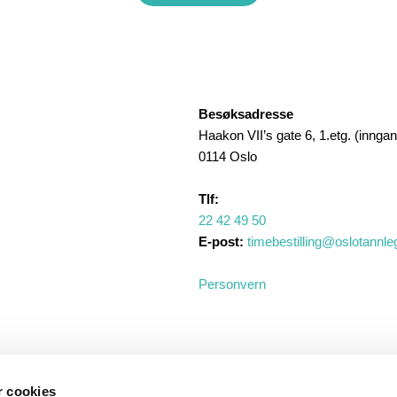
Besøksadresse
Haakon VII’s gate 6, 1.etg. (inngan
0114 Oslo
Tlf:
22 42 49 50
E-post:
timebestilling@oslotannle
Personvern
r cookies