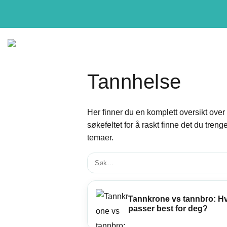
Tannhelse
Her finner du en komplett oversikt over
Tannbehandlinger
Tan
søkefeltet for å raskt finne det du trenge
temaer.
Tannlegevakt
Foreb
Akutt tannverk? Time samme dag.
Med jevn
tennene 
tenke på
Ny pasient
Tannkrone vs tannbro: H
Trygg start hos en ny tannlege.
Period
passer best for deg?
Stopper u
Tannimplantat