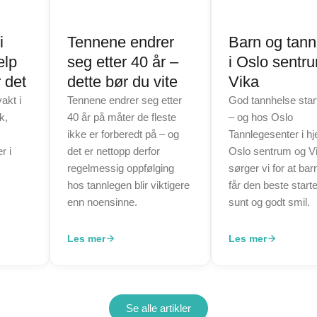
i
Tennene endrer
Barn og tann
elp
seg etter 40 år –
i Oslo sentr
 det
dette bør du vite
Vika
akt i
Tennene endrer seg etter
God tannhelse starte
k,
40 år på måter de fleste
– og hos Oslo
ikke er forberedt på – og
Tannlegesenter i hj
r i
det er nettopp derfor
Oslo sentrum og V
regelmessig oppfølging
sørger vi for at bar
hos tannlegen blir viktigere
får den beste start
enn noensinne.
sunt og godt smil.
Les mer
Les mer
Se alle artikler