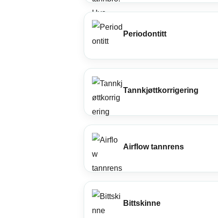
Permanente implantater som ser naturlige
Bløden
ut.
Blør tan
Visdomstann
Periodontitt
Tannkj
Smerter eller skjev visdomstann? Rask og
skånsom fjerning.
Form et
Vis alle behandlinger
Alt om
Tannkjøttkorrigering
AKTUELLE ARTIKLER
Airflow tannrens
Tannkrone vs tannbro: Hva
passer best for deg?
Bittskinne