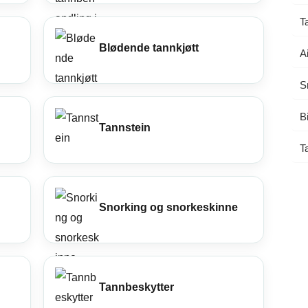
Løft tennene uten å slipe dem.
de tannkjøtt
T
nkjøttet? Få det sjekket nå.
Hvite flekker på tennene
Blødende tannkjøtt
Skånsom behandling av hvite flek
A
øttkorrigering
tennene.
 mer harmonisk smil.
S
Alt om estetikk
 tannhelse
B
Tannstein
T
Snorking og snorkeskinne
Tannlegevakt i Oslo: Akutt
Edge bonding: Hva e
hjelp når du trenger det
og er det riktig for d
Tannbeskytter