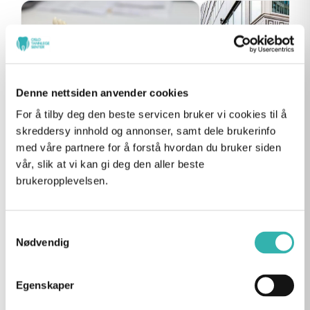
Denne nettsiden anvender cookies
For å tilby deg den beste servicen bruker vi cookies til å
skreddersy innhold og annonser, samt dele brukerinfo
med våre partnere for å forstå hvordan du bruker siden
vår, slik at vi kan gi deg den aller beste
Edge bonding: Hva er det –
Tannlegevakt i Os
brukeropplevelsen.
og er det riktig for deg?
hjelp når du treng
Få jevnere og finere tenner uten
Trenger du tannlegeva
boring eller sprøyter. Edge
Slik får du rask, trygg
Samtykkevalg
bonding er en skånsom
profesjonell akutthje
Nødvendig
behandling som er ferdig på ett
dager i året, sentralt i
tannlegebesøk.
Egenskaper