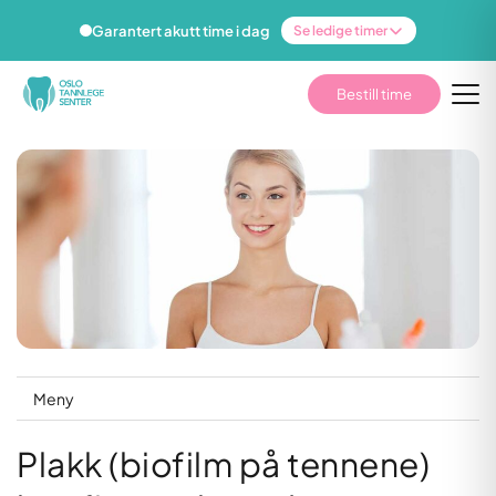
Garantert akutt time i dag
Se ledige timer
Bestill time
Meny
Plakk (biofilm på tennene)