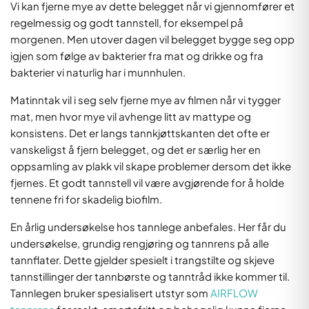
Vi kan fjerne mye av dette belegget når vi gjennomfører et
regelmessig og godt tannstell, for eksempel på
morgenen. Men utover dagen vil belegget bygge seg opp
igjen som følge av bakterier fra mat og drikke og fra
bakterier vi naturlig har i munnhulen.
Matinntak vil i seg selv fjerne mye av filmen når vi tygger
mat, men hvor mye vil avhenge litt av mattype og
konsistens. Det er langs tannkjøttskanten det ofte er
vanskeligst å fjern belegget, og det er særlig her en
oppsamling av plakk vil skape problemer dersom det ikke
fjernes. Et godt tannstell vil være avgjørende for å holde
tennene fri for skadelig biofilm.
En årlig undersøkelse hos tannlege anbefales. Her får du
undersøkelse, grundig rengjøring og tannrens på alle
tannflater. Dette gjelder spesielt i trangstilte og skjeve
tannstillinger der tannbørste og tanntråd ikke kommer til.
Tannlegen bruker spesialisert utstyr som
AIRFLOW