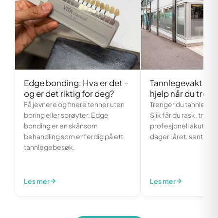
Edge bonding: Hva er det –
Tannlegevakt i Os
og er det riktig for deg?
hjelp når du treng
Få jevnere og finere tenner uten
Trenger du tannlegeva
boring eller sprøyter. Edge
Slik får du rask, trygg
bonding er en skånsom
profesjonell akutthje
behandling som er ferdig på ett
dager i året, sentralt i
tannlegebesøk.
Les mer
Les mer