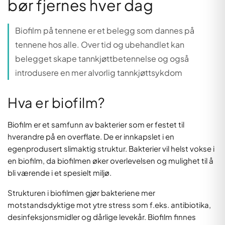
bør fjernes hver dag
Biofilm på tennene er et belegg som dannes på
tennene hos alle. Over tid og ubehandlet kan
belegget skape tannkjøttbetennelse og også
introdusere en mer alvorlig tannkjøttsykdom
Hva er biofilm?
Biofilm er et samfunn av bakterier som er festet til
hverandre på en overflate. De er innkapslet i en
egenprodusert slimaktig struktur. Bakterier vil helst vokse i
en biofilm, da biofilmen øker overlevelsen og mulighet til å
bli værende i et spesielt miljø.
Strukturen i biofilmen gjør bakteriene mer
motstandsdyktige mot ytre stress som f.eks. antibiotika,
desinfeksjonsmidler og dårlige levekår. Biofilm finnes