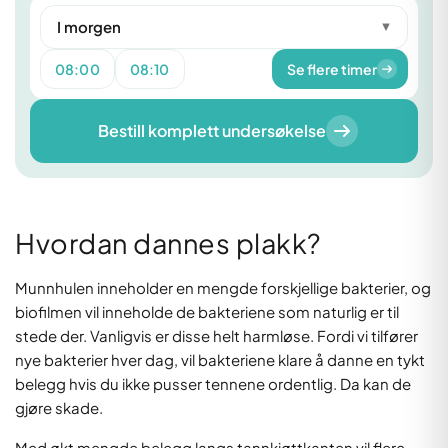
I morgen
▼
08:00
08:10
Se flere timer
Bestill komplett undersøkelse
Hvordan dannes plakk?
Munnhulen inneholder en mengde forskjellige bakterier, og
biofilmen vil inneholde de bakteriene som naturlig er til
stede der. Vanligvis er disse helt harmløse. Fordi vi tilfører
nye bakterier hver dag, vil bakteriene klare å danne en tykt
belegg hvis du ikke pusser tennene ordentlig. Da kan de
gjøre skade.
Med økt mengde belegg langs tannkjøttkanten vil flere