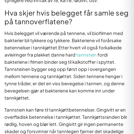
synligere ved inntak av te, kaffe, rødvin, osv.
Hva skjer hvis belegget får samle seg
på tannoverflatene?
Hvis belegget vil værende på tennene, vil biofilmen med
bakterier bli tykkere og tykkere. Bakteriene vil forårsake
betennelser i tannkjøttet.Etter hvert vil også forkalkede
avleiringer fra plakket danne hard
tannstein
fordi
bakteriene i filmen binder seg til kalkstoffer i spyttet.
Tannsteinen bygger seg opp først opp i overgangen
mellom tennene og tannkjøttet. Siden tennene henger i
tynne tråder, er det en viss bevegelse i tannen, og denne
bevegelsen gjør at bakteriene kan komme inn under
tannkjøttet.
Tannstein kan føre til tannkjøttbetennelser. Gingivitt er en
overfladisk betennelse i tannkjøttet. Tannkjøttsranden blir
rødlig, hoven og blør lett. Gingivitt gir ingen permanente
skader og forsvinner når tannlegen fjerner det skadelige