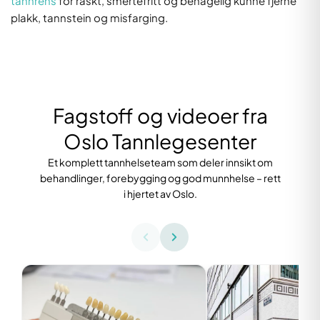
tannrens
for raskt, smertefritt og behagelig kunne fjerne
plakk, tannstein og misfarging.
Fagstoff og videoer fra
Oslo Tannlegesenter
Et komplett tannhelseteam som deler innsikt om
behandlinger, forebygging og god munnhelse – rett
i hjertet av Oslo.