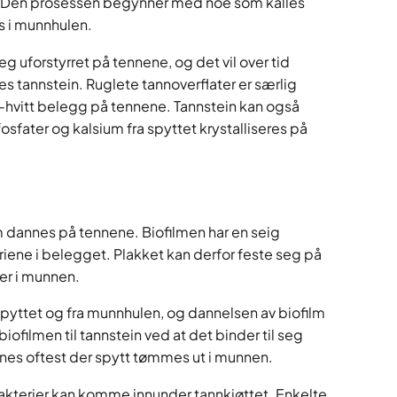
n. Den prosessen begynner med noe som kalles
s i munnhulen.
eg uforstyrret på tennene, og det vil over tid
les tannstein. Ruglete tannoverflater er særlig
l-hvitt belegg på tennene. Tannstein kan også
osfater og kalsium fra spyttet krystalliseres på
om dannes på tennene. Biofilmen har en seig
iene i belegget. Plakket kan derfor feste seg på
ter i munnen.
pyttet og fra munnhulen, og dannelsen av biofilm
biofilmen til tannstein ved at det binder til seg
annes oftest der spytt tømmes ut i munnen.
bakterier kan komme innunder tannkjøttet. Enkelte