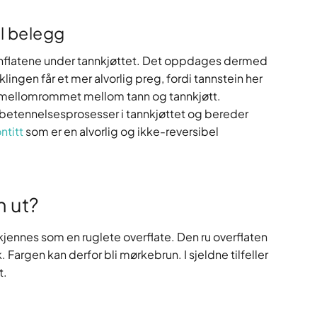
l belegg
nnflatene under tannkjøttet. Det oppdages dermed
klingen får et mer alvorlig preg, fordi tannstein her
 i mellomrommet mellom tann og tannkjøtt.
 betennelsesprosesser i tannkjøttet og bereder
ntitt
som er en alvorlig og ikke-reversibel
n ut?
jennes som en ruglete overflate. Den ru overflaten
k. Fargen kan derfor bli mørkebrun. I sjeldne tilfeller
t.