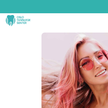
Tannbehandlinger
Tan
Tannlegevakt
Foreb
Akutt tannverk? Time samme dag.
Med jev
du tenne
Ny pasient
tenke p
Trygg start hos en ny tannlege.
Period
Tannimplantat
Stopper 