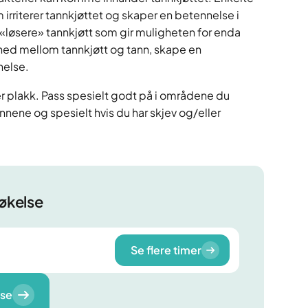
m irriterer tannkjøttet og skaper en betennelse i
t «løsere» tannkjøtt som gir muligheten for enda
 ned mellom tannkjøtt og tann, skape en
nelse.
r plakk. Pass spesielt godt på i områdene du
nnene og spesielt hvis du har skjev og/eller
søkelse
Se flere timer
lse