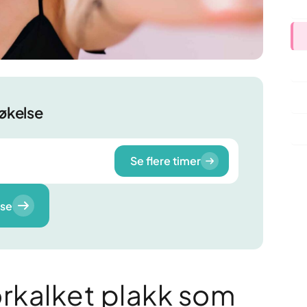
.
Løft tennene uten å slipe dem.
nde tannkjøtt
Hvite flekker på tennene
nkjøttet? Få det sjekket nå.
Skånsom behandling av hvite fle
tennene.
øttkorrigering
 mer harmonisk smil.
Alt om estetikk
søkelse
 tannhelse
Se flere timer
lse
Tannlegevakt i Oslo: Akutt
Edge bonding: Hva er
hjelp når du trenger det
og er det riktig for de
orkalket plakk som