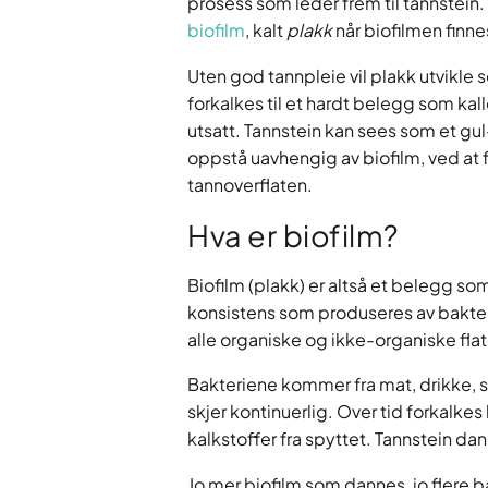
prosess som leder frem til tannstei
biofilm
, kalt
plakk
når biofilmen finne
Uten god tannpleie vil plakk utvikle s
forkalkes til et hardt belegg som kal
utsatt. Tannstein kan sees som et gu
oppstå uavhengig av biofilm, ved at f
tannoverflaten.
Hva er biofilm?
Biofilm (plakk) er altså et belegg s
konsistens som produseres av bakter
alle organiske og ikke-organiske fla
Bakteriene kommer fra mat, drikke, s
skjer kontinuerlig. Over tid forkalkes 
kalkstoffer fra spyttet. Tannstein d
Jo mer biofilm som dannes, jo flere 