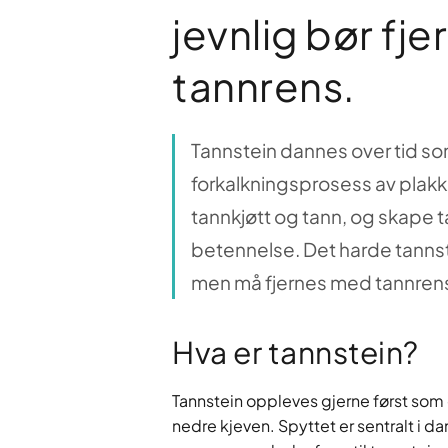
jevnlig bør fj
tannrens.
Tannstein dannes over tid som
forkalkningsprosess av plak
tannkjøtt og tann, og skape 
betennelse. Det harde tannst
men må fjernes med tannrens
Hva er tannstein?
Tannstein oppleves gjerne først som
nedre kjeven. Spyttet er sentralt i d