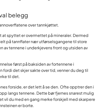
val belegg
annoverflatene over tannkjøttet.
t at spyttet er overmettet på mineraler. Dermed
elt på tannflater nær utførselsgangene til store
den av tennene i underkjevens front og utsiden av
annelse først på baksiden av fortennene i
ordi det skjer sakte over tid, venner du deg til
ke til det.
s forside, er det lett å se den. Ofte opptrer den i
opp langs tennene. Dette bør fjernes snarest mulig
et vil du med en gang merke forskjell med skarpere
nsteinen er borte.