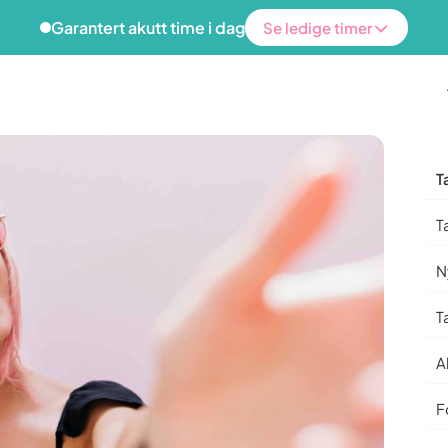
Garantert akutt time i dag
Se ledige timer
T
T
nhelse
Funksjon & esteti
N
yggende behandling
Invisalign
T
nlig oppfølging hos oss holder
Usynlig regulering — fra kr 34 99
ne friske lenger — og slipper å
A
å tannlegen til hverdags.
Tannbleking
Hvitere tenner på én behandling.
ontitt
F
utviklingen før det fører til
Edge Bonding