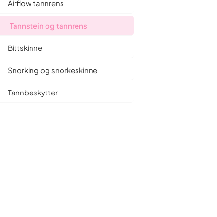
Airflow tannrens
Sentralt i Oslo — kart og åpningstider.
Tannlegeskrekk
Tannstein og tannrens
kker på
Erfarne tannleger som setter pasienten
først.
Bittskinne
Snorking og snorkeskinne
Mer praktisk informasjon
Tannbeskytter
Gå til artikkelsamlingen
 det –
Hvite flekker på tennene:
g?
Årsaker og behandling