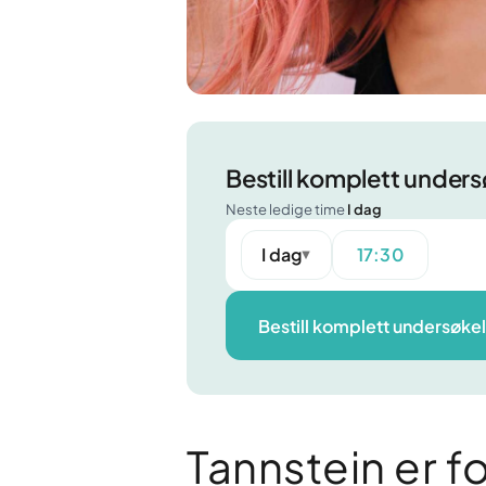
tannfall
Permanente implantater som ser
naturlige ut.
Bløde
Visdomstann
Blør tan
Smerter eller skjev visdomstann? Rask
Tannkj
og skånsom fjerning.
Form et
Bestill komplett under
Vis alle behandlinger
Alt om
Neste ledige time
I dag
I dag
17:30
▼
AKTUELLE ARTIKLER
Bestill komplett undersøke
Tannkrone vs tannbro: Hva
passer best for deg?
Tannstein er f