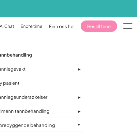
AI Chat
Endre time
Finn oss her
Bestill time
annbehandling
annlegevakt
kk
Praktisk
y pasient
Priser
annlegeundersøkelser
0.
Full prisoversikt uten skjulte kostnader.
llmenn tannbehandling
HELFO-refusjon
Sjekk hva HELFO dekker for deg.
orebyggende behandling
Finn oss her