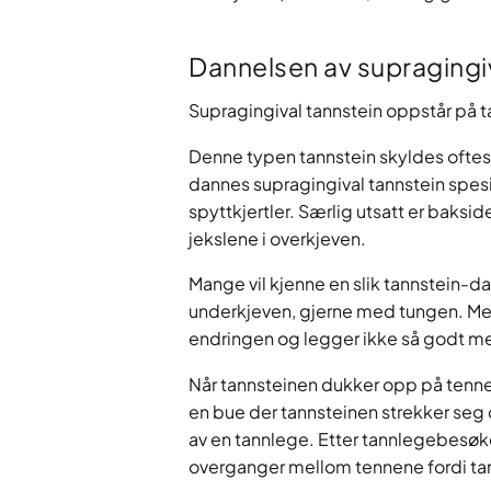
Dannelsen av supragingi
Supragingival tannstein oppstår på t
Denne typen tannstein skyldes oftes
dannes supragingival tannstein spesi
spyttkjertler. Særlig utsatt er baksi
jekslene i overkjeven.
Mange vil kjenne en slik tannstein-d
underkjeven, gjerne med tungen. Men f
endringen og legger ikke så godt mer
Når tannsteinen dukker opp på tennene
en bue der tannsteinen strekker seg 
av en tannlege. Etter tannlegebesøk
overganger mellom tennene fordi tan