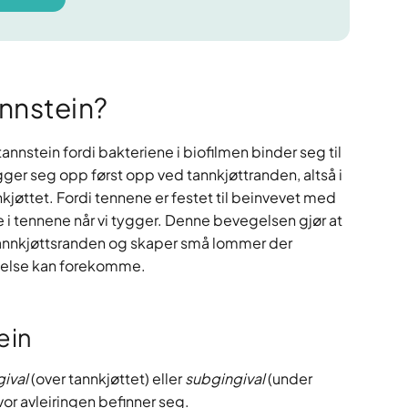
nnstein?
annstein fordi bakteriene i biofilmen binder seg til
gger seg opp først opp ved tannkjøttranden, altså i
øttet. Fordi tennene er festet til beinvevet med
e i tennene når vi tygger. Denne bevegelsen gjør at
tannkjøttsranden og skaper små lommer der
nnelse kan forekomme.
ein
ival
(over tannkjøttet) eller
subgingival
(under
vor avleiringen befinner seg.